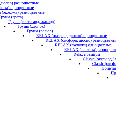
/дюспо) разноцветные
окожа) одноцветные
 (экокожа) разноцветные
Груша (грета)
Груша (скотчгард, жакард)
Груша (хлопок)
Груша (велюр)
RELAX (оксфорд, дюспо) одноцветные
RELAX (оксфорд, дюспо) разноцветны
RELAX (экокожа) одноцветные
RELAX (экокожа) разноцвет
Relax премиум
Classic (оксфорд 
Classic (окс
Принты 
Пр