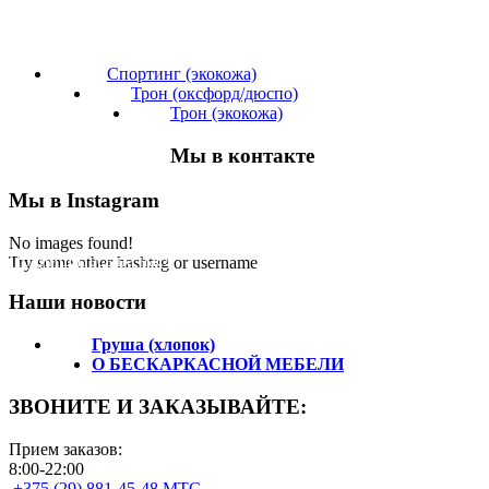
Спортинг (экокожа)
Трон (оксфорд/дюспо)
Трон (экокожа)
Мы в контакте
Мы в Instagram
No images found!
Подпишитесь на нас!
Try some other hashtag or username
Наши новости
Груша (хлопок)
О БЕСКАРКАСНОЙ МЕБЕЛИ
ЗВОНИТЕ И ЗАКАЗЫВАЙТЕ:
Прием заказов:
8:00-22:00
+375 (29) 881-45-48 МТС