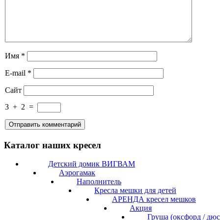
Имя
*
E-mail
*
Сайт
3
+
2
=
Каталог наших кресел
Детский домик ВИГВАМ
Аэрогамак
Наполнитель
Кресла мешки для детей
АРЕНДА кресел мешков
Акция
Груша (оксфорд / дю