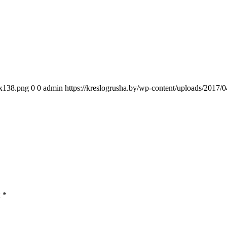
0x138.png
0
0
admin
https://kreslogrusha.by/wp-content/uploads/2017
ы
*