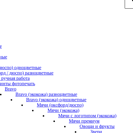
е
ные
/ дюспо) одноцветные
форд / дюспо) разноцветные
ручная работа
инты фотопечать
Bravo
Bravo (экокожа) разноцветные
Bravo (экокожа) одноцветные
Мячи (оксфорд/дюспо)
Мячи (экокожа)
Мячи с логотипом (экокожа)
Мячи премиум
Овощи и фрукты
Звери