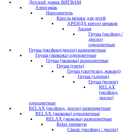
Детский домик ВИГВАМ
Аэрогамак
Наполнитель
Кресла мешки для детей
АРЕНДА кресел мешков
Акция
Груша (оксфорд /
дюспо)
одноцветные
Груша (оксфорд/дюспо) разноцветные
Груша (экокожа) одноцветные
Груша (экокожа) разноцветные
Груша (грета)
Груша (скотчгард, жакард)
Груша (хлопок)
Груша (велюр)
RELAX
(оксфорд,
дюспо)
одноцветные
RELAX (оксфорд, дюспо) разноцветные
RELAX (экокожа) одноцветные
RELAX (экокожа) разноцветные
Relax премиум
Classic (оксфорд / дюспо)