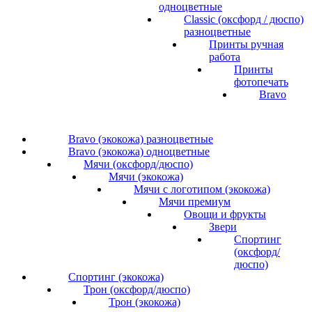
одноцветные
Classic (оксфорд / дюспо)
разноцветные
Принты ручная
работа
Принты
фотопечать
Bravo
Bravo (экокожа) разноцветные
Bravo (экокожа) одноцветные
Мячи (оксфорд/дюспо)
Мячи (экокожа)
Мячи с логотипом (экокожа)
Мячи премиум
Овощи и фрукты
Звери
Спортинг
(оксфорд/
дюспо)
Спортинг (экокожа)
Трон (оксфорд/дюспо)
Трон (экокожа)