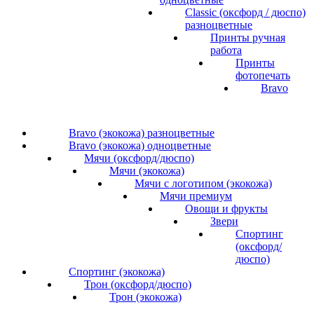
Classic (оксфорд / дюспо)
разноцветные
Принты ручная
работа
Принты
фотопечать
Bravo
Bravo (экокожа) разноцветные
Bravo (экокожа) одноцветные
Мячи (оксфорд/дюспо)
Мячи (экокожа)
Мячи с логотипом (экокожа)
Мячи премиум
Овощи и фрукты
Звери
Спортинг
(оксфорд/
дюспо)
Спортинг (экокожа)
Трон (оксфорд/дюспо)
Трон (экокожа)