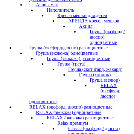
Аэрогамак
Наполнитель
Кресла мешки для детей
АРЕНДА кресел мешков
Акция
Груша (оксфорд /
дюспо)
одноцветные
Груша (оксфорд/дюспо) разноцветные
Груша (экокожа) одноцветные
Груша (экокожа) разноцветные
Груша (грета)
Груша (скотчгард, жакард)
Груша (хлопок)
Груша (велюр)
RELAX
(оксфорд,
дюспо)
одноцветные
RELAX (оксфорд, дюспо) разноцветные
RELAX (экокожа) одноцветные
RELAX (экокожа) разноцветные
Relax премиум
Classic (оксфорд / дюспо)
одноцветные