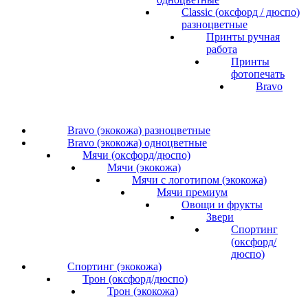
Classic (оксфорд / дюспо)
разноцветные
Принты ручная
работа
Принты
фотопечать
Bravo
Bravo (экокожа) разноцветные
Bravo (экокожа) одноцветные
Мячи (оксфорд/дюспо)
Мячи (экокожа)
Мячи с логотипом (экокожа)
Мячи премиум
Овощи и фрукты
Звери
Спортинг
(оксфорд/
дюспо)
Спортинг (экокожа)
Трон (оксфорд/дюспо)
Трон (экокожа)