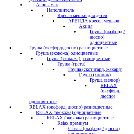
Аэрогамак
Наполнитель
Кресла мешки для детей
АРЕНДА кресел мешков
Акция
Груша (оксфорд /
дюспо)
одноцветные
Груша (оксфорд/дюспо) разноцветные
Груша (экокожа) одноцветные
Груша (экокожа) разноцветные
Груша (грета)
Груша (скотчгард, жакард)
Груша (хлопок)
Груша (велюр)
RELAX
(оксфорд,
дюспо)
одноцветные
RELAX (оксфорд, дюспо) разноцветные
RELAX (экокожа) одноцветные
RELAX (экокожа) разноцветные
Relax премиум
Classic (оксфорд / дюспо)
одноцветные