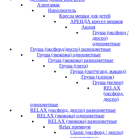
Аэрогамак
Наполнитель
Кресла мешки для детей
АРЕНДА кресел мешков
Акция
Груша (оксфорд /
дюспо)
одноцветные
Груша (оксфорд/дюспо) разноцветные
Груша (экокожа) одноцветные
Груша (экокожа) разноцветные
Груша (грета)
Груша (скотчгард, жакард)
Груша (хлопок)
Груша (велюр)
RELAX
(оксфорд,
дюспо)
одноцветные
RELAX (оксфорд, дюспо) разноцветные
RELAX (экокожа) одноцветные
RELAX (экокожа) разноцветные
Relax премиум
Classic (оксфорд / дюспо)
одноцветные