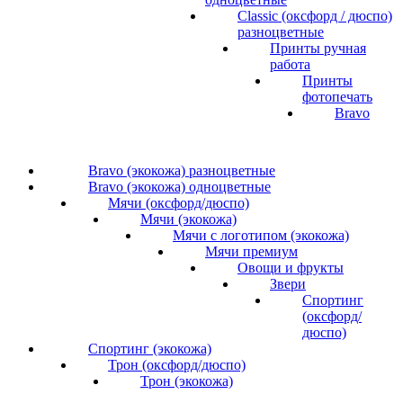
Classic (оксфорд / дюспо)
разноцветные
Принты ручная
работа
Принты
фотопечать
Bravo
Bravo (экокожа) разноцветные
Bravo (экокожа) одноцветные
Мячи (оксфорд/дюспо)
Мячи (экокожа)
Мячи с логотипом (экокожа)
Мячи премиум
Овощи и фрукты
Звери
Спортинг
(оксфорд/
дюспо)
Спортинг (экокожа)
Трон (оксфорд/дюспо)
Трон (экокожа)