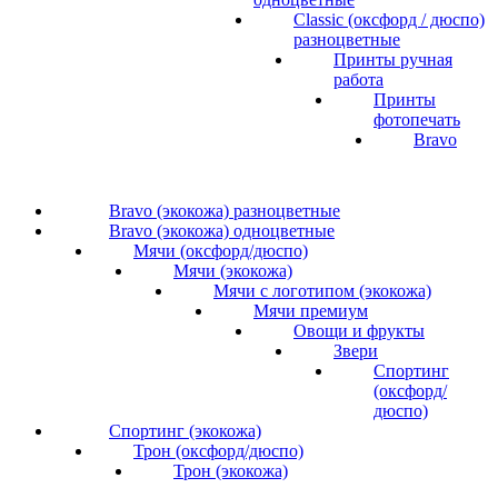
Classic (оксфорд / дюспо)
разноцветные
Принты ручная
работа
Принты
фотопечать
Bravo
Bravo (экокожа) разноцветные
Bravo (экокожа) одноцветные
Мячи (оксфорд/дюспо)
Мячи (экокожа)
Мячи с логотипом (экокожа)
Мячи премиум
Овощи и фрукты
Звери
Спортинг
(оксфорд/
дюспо)
Спортинг (экокожа)
Трон (оксфорд/дюспо)
Трон (экокожа)