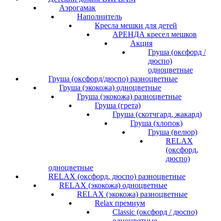
Аэрогамак
Наполнитель
Кресла мешки для детей
АРЕНДА кресел мешков
Акция
Груша (оксфорд /
дюспо)
одноцветные
Груша (оксфорд/дюспо) разноцветные
Груша (экокожа) одноцветные
Груша (экокожа) разноцветные
Груша (грета)
Груша (скотчгард, жакард)
Груша (хлопок)
Груша (велюр)
RELAX
(оксфорд,
дюспо)
одноцветные
RELAX (оксфорд, дюспо) разноцветные
RELAX (экокожа) одноцветные
RELAX (экокожа) разноцветные
Relax премиум
Classic (оксфорд / дюспо)
одноцветные