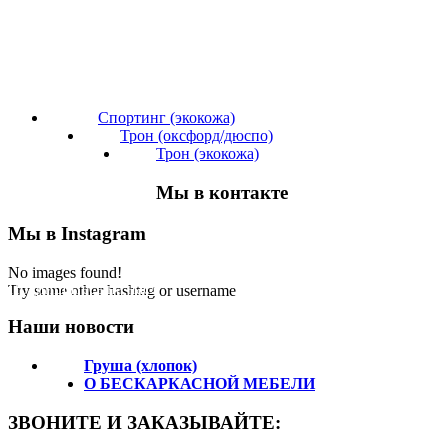
Спортинг (экокожа)
Трон (оксфорд/дюспо)
Трон (экокожа)
Мы в контакте
Мы в Instagram
No images found!
Подпишитесь на нас!
Try some other hashtag or username
Наши новости
Груша (хлопок)
О БЕСКАРКАСНОЙ МЕБЕЛИ
ЗВОНИТЕ И ЗАКАЗЫВАЙТЕ: