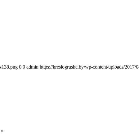
0x138.png
0
0
admin
https://kreslogrusha.by/wp-content/uploads/2017
ы
*