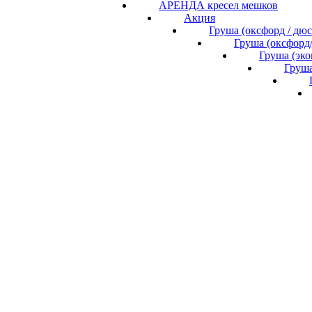
АРЕНДА кресел мешков
Акция
Груша (оксфорд / дю
Груша (оксфорд
Груша (эк
Груша