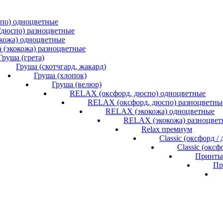
спо) одноцветные
/дюспо) разноцветные
окожа) одноцветные
 (экокожа) разноцветные
Груша (грета)
Груша (скотчгард, жакард)
Груша (хлопок)
Груша (велюр)
RELAX (оксфорд, дюспо) одноцветные
RELAX (оксфорд, дюспо) разноцветны
RELAX (экокожа) одноцветные
RELAX (экокожа) разноцвет
Relax премиум
Classic (оксфорд 
Classic (окс
Принты 
Пр