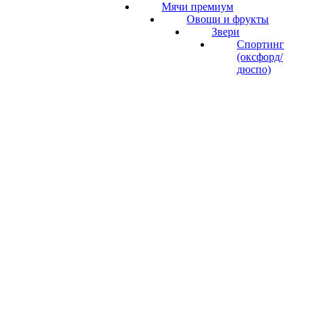
Мячи премиум
Овощи и фрукты
Звери
Спортинг
(оксфорд/
дюспо)