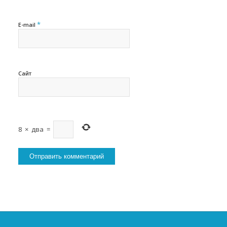
*
E-mail
Сайт
8
×
два
=