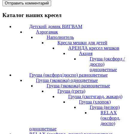
Каталог наших кресел
Детский домик ВИГВАМ
Аэрогамак
Наполнитель
Кресла мешки для детей
АРЕНДА кресел мешков
Акция
Груша (оксфорд /
дюспо)
одноцветные
Груша (оксфорд/дюспо) разноцветные
Груша (экокожа) одноцветные
Груша (экокожа) разноцветные
Груша (грета)
Груша (скотчгард, жакард)
Груша (хлопок)
Груша (велюр)
RELAX
(оксфорд,
дюспо)
одноцветные