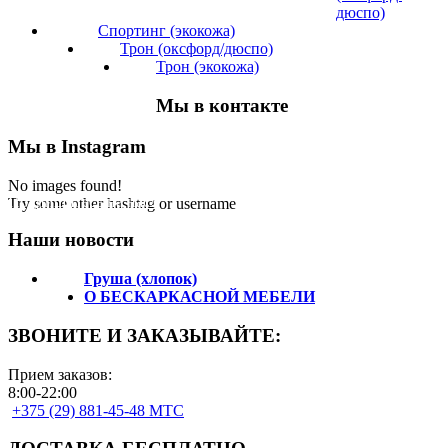
дюспо)
Спортинг (экокожа)
Трон (оксфорд/дюспо)
Трон (экокожа)
Мы в контакте
Мы в Instagram
No images found!
Подпишитесь на нас!
Try some other hashtag or username
Наши новости
Груша (хлопок)
О БЕСКАРКАСНОЙ МЕБЕЛИ
ЗВОНИТЕ И ЗАКАЗЫВАЙТЕ:
Прием заказов:
8:00-22:00
+375 (29) 881-45-48 МТС