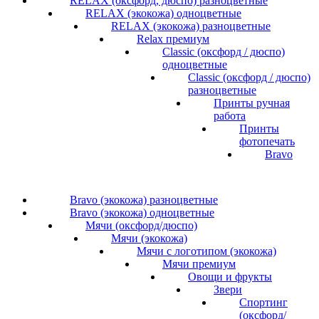
RELAX (оксфорд, дюспо) разноцветные
RELAX (экокожа) одноцветные
RELAX (экокожа) разноцветные
Relax премиум
Classic (оксфорд / дюспо)
одноцветные
Classic (оксфорд / дюспо)
разноцветные
Принты ручная
работа
Принты
фотопечать
Bravo
Bravo (экокожа) разноцветные
Bravo (экокожа) одноцветные
Мячи (оксфорд/дюспо)
Мячи (экокожа)
Мячи с логотипом (экокожа)
Мячи премиум
Овощи и фрукты
Звери
Спортинг
(оксфорд/