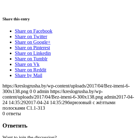
Share this entry
Share on Facebook
Share on Twitter
Share on Google+
Share on Pinterest
Share on Linkedin
Share on Tumblr
Share on Vk
Share on Reddit
Share by Mail
https://kreslogrusha.by/wp-content/uploads/2017/04/Bez-imeni-6-
300x138.png
0
0
admin
https://kreslogrusha.by/wp-
content/uploads/2017/04/Bez-imeni-6-300x138.png
admin
2017-04-
24 14:35:29
2017-04-24 14:35:29
бирюзовый с жёлтыми
полосками С1.1-313
0
ответы
Ответить
Want to join the discussion?