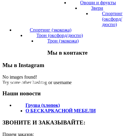
Овощи и фрукты
Звери
Спортинг
(оксфорд/
дюспо)
Спортинг (экокожа)
Трон (оксфорд/дюспо)
Трон (экокожа)
Мы в контакте
Мы в Instagram
No images found!
Подпишитесь на нас!
Try some other hashtag or username
Наши новости
Груша (хлопок)
О БЕСКАРКАСНОЙ МЕБЕЛИ
ЗВОНИТЕ И ЗАКАЗЫВАЙТЕ:
Прием заказов: