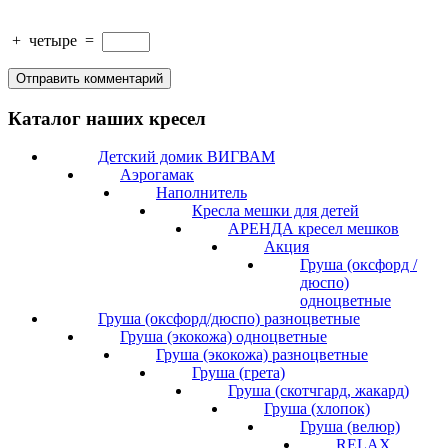
+
четыре
=
Каталог наших кресел
Детский домик ВИГВАМ
Аэрогамак
Наполнитель
Кресла мешки для детей
АРЕНДА кресел мешков
Акция
Груша (оксфорд /
дюспо)
одноцветные
Груша (оксфорд/дюспо) разноцветные
Груша (экокожа) одноцветные
Груша (экокожа) разноцветные
Груша (грета)
Груша (скотчгард, жакард)
Груша (хлопок)
Груша (велюр)
RELAX