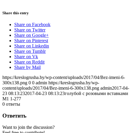
Share this entry
Share on Facebook
Share on Twitter
Share on Google+
Share on Pinterest
Share on Linkedin
Share on Tumblr
Share on Vk
Share on Reddit
Share by Mail
https://kreslogrusha.by/wp-content/uploads/2017/04/Bez-imeni-6-
300x138.png
0
0
admin
https://kreslogrusha.by/wp-
content/uploads/2017/04/Bez-imeni-6-300x138.png
admin
2017-04-
23 08:13:23
2017-04-23 08:13:23
голубой с розовыми вставками
М1 1-277
0
ответы
Ответить
Want to join the discussion?
Feel free to contribute!