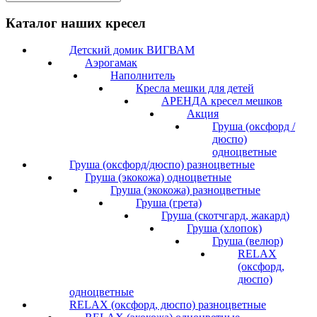
Каталог наших кресел
Детский домик ВИГВАМ
Аэрогамак
Наполнитель
Кресла мешки для детей
АРЕНДА кресел мешков
Акция
Груша (оксфорд /
дюспо)
одноцветные
Груша (оксфорд/дюспо) разноцветные
Груша (экокожа) одноцветные
Груша (экокожа) разноцветные
Груша (грета)
Груша (скотчгард, жакард)
Груша (хлопок)
Груша (велюр)
RELAX
(оксфорд,
дюспо)
одноцветные
RELAX (оксфорд, дюспо) разноцветные