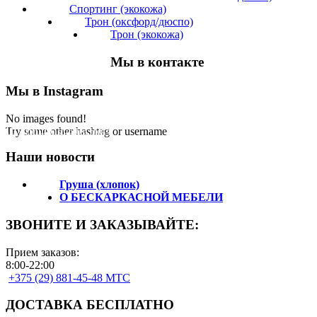
Спортинг (экокожа)
Трон (оксфорд/дюспо)
Трон (экокожа)
Мы в контакте
Мы в Instagram
No images found!
Подпишитесь на нас!
Try some other hashtag or username
Наши новости
Груша (хлопок)
О БЕСКАРКАСНОЙ МЕБЕЛИ
ЗВОНИТЕ И ЗАКАЗЫВАЙТЕ:
Прием заказов:
8:00-22:00
+375 (29) 881-45-48 МТС
ДОСТАВКА БЕСПЛАТНО