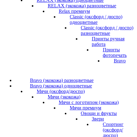
RELAX (экокожа) одноцветные
RELAX (экокожа) разноцветные
Relax премиум
Classic (оксфорд / дюспо)
одноцветные
Classic (оксфорд / дюспо)
разноцветные
Принты ручная
работа
Принты
фотопечать
Bravo
Bravo (экокожа) разноцветные
Bravo (экокожа) одноцветные
Мячи (оксфорд/дюспо)
Мячи (экокожа)
Мячи с логотипом (экокожа)
Мячи премиум
Овощи и фрукты
Звери
Спортинг
(оксфорд/
дюспо)