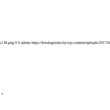
0x138.png
0
0
admin
https://kreslogrusha.by/wp-content/uploads/2017
ы
*