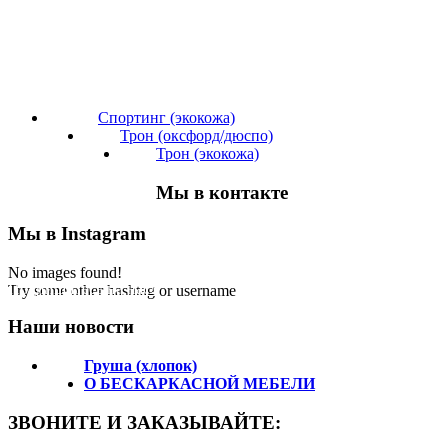
Спортинг (экокожа)
Трон (оксфорд/дюспо)
Трон (экокожа)
Мы в контакте
Мы в Instagram
No images found!
Подпишитесь на нас!
Try some other hashtag or username
Наши новости
Груша (хлопок)
О БЕСКАРКАСНОЙ МЕБЕЛИ
ЗВОНИТЕ И ЗАКАЗЫВАЙТЕ: