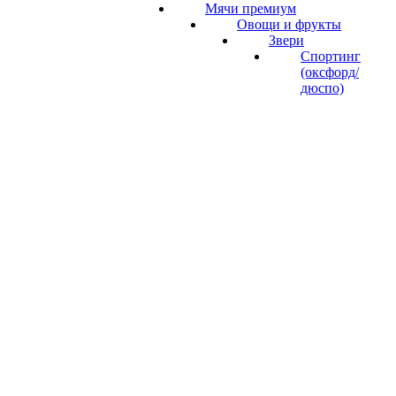
Мячи премиум
Овощи и фрукты
Звери
Спортинг
(оксфорд/
дюспо)