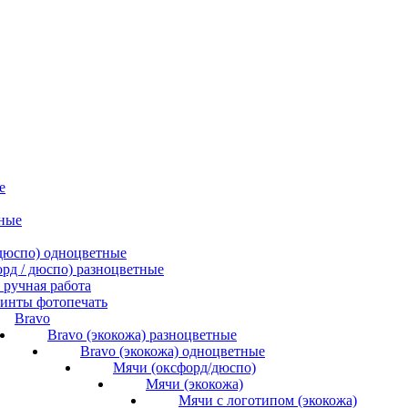
е
ные
/ дюспо) одноцветные
форд / дюспо) разноцветные
ручная работа
инты фотопечать
Bravo
Bravo (экокожа) разноцветные
Bravo (экокожа) одноцветные
Мячи (оксфорд/дюспо)
Мячи (экокожа)
Мячи с логотипом (экокожа)