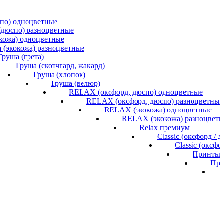
спо) одноцветные
/дюспо) разноцветные
окожа) одноцветные
 (экокожа) разноцветные
Груша (грета)
Груша (скотчгард, жакард)
Груша (хлопок)
Груша (велюр)
RELAX (оксфорд, дюспо) одноцветные
RELAX (оксфорд, дюспо) разноцветны
RELAX (экокожа) одноцветные
RELAX (экокожа) разноцвет
Relax премиум
Classic (оксфорд 
Classic (окс
Принты 
Пр