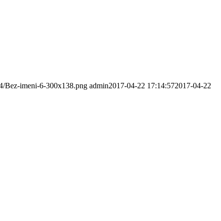
/04/Bez-imeni-6-300x138.png
admin
2017-04-22 17:14:57
2017-04-22