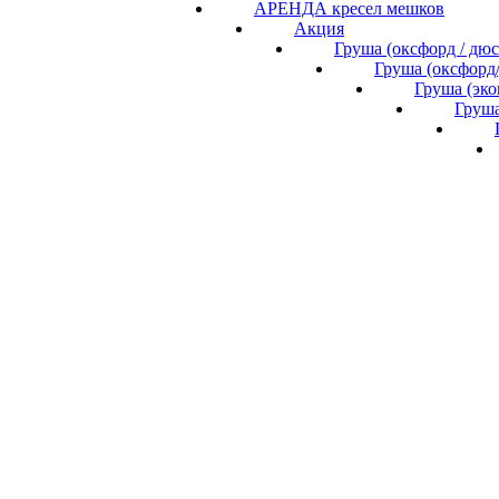
АРЕНДА кресел мешков
Акция
Груша (оксфорд / дю
Груша (оксфорд
Груша (эк
Груша