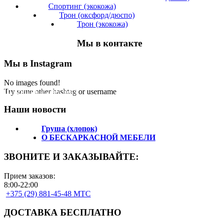
Спортинг (экокожа)
Трон (оксфорд/дюспо)
Трон (экокожа)
Мы в контакте
Мы в Instagram
No images found!
Подпишитесь на нас!
Try some other hashtag or username
Наши новости
Груша (хлопок)
О БЕСКАРКАСНОЙ МЕБЕЛИ
ЗВОНИТЕ И ЗАКАЗЫВАЙТЕ:
Прием заказов:
8:00-22:00
+375 (29) 881-45-48 МТС
ДОСТАВКА БЕСПЛАТНО