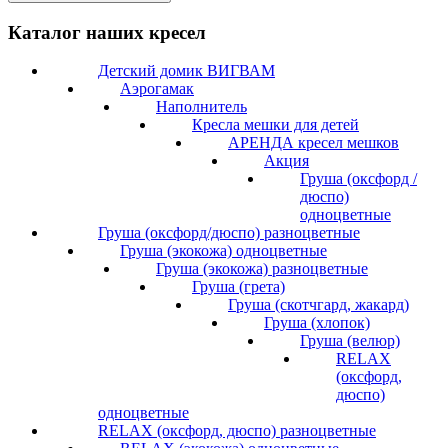
Каталог наших кресел
Детский домик ВИГВАМ
Аэрогамак
Наполнитель
Кресла мешки для детей
АРЕНДА кресел мешков
Акция
Груша (оксфорд /
дюспо)
одноцветные
Груша (оксфорд/дюспо) разноцветные
Груша (экокожа) одноцветные
Груша (экокожа) разноцветные
Груша (грета)
Груша (скотчгард, жакард)
Груша (хлопок)
Груша (велюр)
RELAX
(оксфорд,
дюспо)
одноцветные
RELAX (оксфорд, дюспо) разноцветные