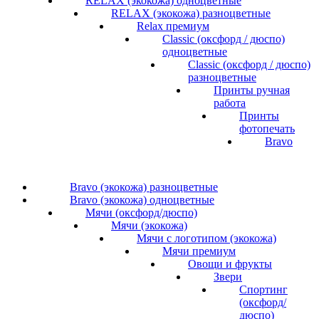
RELAX (экокожа) одноцветные
RELAX (экокожа) разноцветные
Relax премиум
Classic (оксфорд / дюспо)
одноцветные
Classic (оксфорд / дюспо)
разноцветные
Принты ручная
работа
Принты
фотопечать
Bravo
Bravo (экокожа) разноцветные
Bravo (экокожа) одноцветные
Мячи (оксфорд/дюспо)
Мячи (экокожа)
Мячи с логотипом (экокожа)
Мячи премиум
Овощи и фрукты
Звери
Спортинг
(оксфорд/
дюспо)