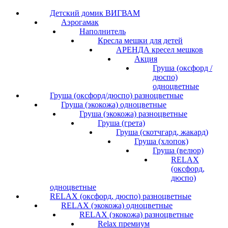
Детский домик ВИГВАМ
Аэрогамак
Наполнитель
Кресла мешки для детей
АРЕНДА кресел мешков
Акция
Груша (оксфорд /
дюспо)
одноцветные
Груша (оксфорд/дюспо) разноцветные
Груша (экокожа) одноцветные
Груша (экокожа) разноцветные
Груша (грета)
Груша (скотчгард, жакард)
Груша (хлопок)
Груша (велюр)
RELAX
(оксфорд,
дюспо)
одноцветные
RELAX (оксфорд, дюспо) разноцветные
RELAX (экокожа) одноцветные
RELAX (экокожа) разноцветные
Relax премиум