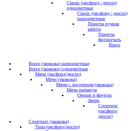
Classic (оксфорд / дюспо)
одноцветные
Classic (оксфорд / дюспо)
разноцветные
Принты ручная
работа
Принты
фотопечать
Bravo
Bravo (экокожа) разноцветные
Bravo (экокожа) одноцветные
Мячи (оксфорд/дюспо)
Мячи (экокожа)
Мячи с логотипом (экокожа)
Мячи премиум
Овощи и фрукты
Звери
Спортинг
(оксфорд/
дюспо)
Спортинг (экокожа)
Трон (оксфорд/дюспо)