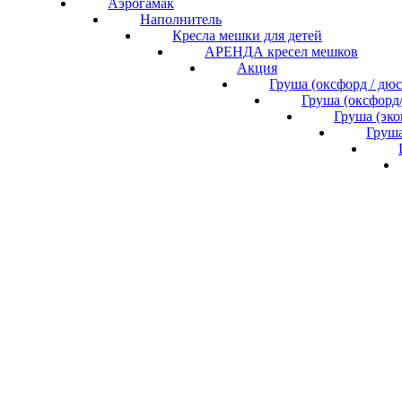
Аэрогамак
Наполнитель
Кресла мешки для детей
АРЕНДА кресел мешков
Акция
Груша (оксфорд / дю
Груша (оксфорд
Груша (эк
Груша