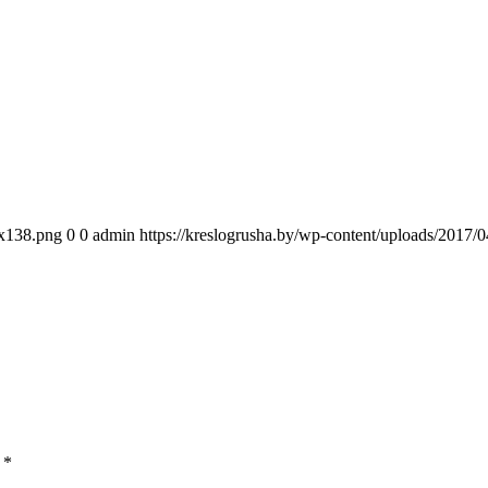
0x138.png
0
0
admin
https://kreslogrusha.by/wp-content/uploads/2017
ы
*