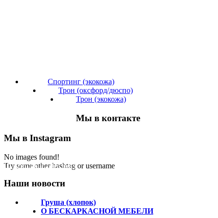
Спортинг (экокожа)
Трон (оксфорд/дюспо)
Трон (экокожа)
Мы в контакте
Мы в Instagram
No images found!
Подпишитесь на нас!
Try some other hashtag or username
Наши новости
Груша (хлопок)
О БЕСКАРКАСНОЙ МЕБЕЛИ