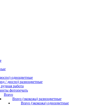
е
ные
/ дюспо) одноцветные
форд / дюспо) разноцветные
ручная работа
инты фотопечать
Bravo
Bravo (экокожа) разноцветные
Bravo (экокожа) одноцветные