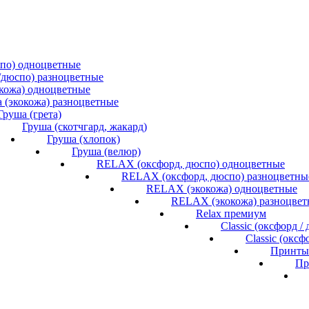
спо) одноцветные
/дюспо) разноцветные
окожа) одноцветные
 (экокожа) разноцветные
Груша (грета)
Груша (скотчгард, жакард)
Груша (хлопок)
Груша (велюр)
RELAX (оксфорд, дюспо) одноцветные
RELAX (оксфорд, дюспо) разноцветны
RELAX (экокожа) одноцветные
RELAX (экокожа) разноцвет
Relax премиум
Classic (оксфорд 
Classic (окс
Принты 
Пр