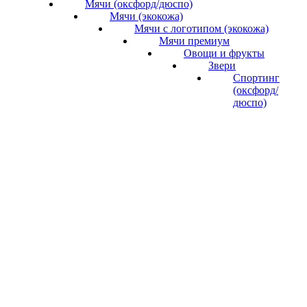
Мячи (оксфорд/дюспо)
Мячи (экокожа)
Мячи с логотипом (экокожа)
Мячи премиум
Овощи и фрукты
Звери
Спортинг
(оксфорд/
дюспо)