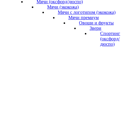
Мячи (оксфорд/дюспо)
Мячи (экокожа)
Мячи с логотипом (экокожа)
Мячи премиум
Овощи и фрукты
Звери
Спортинг
(оксфорд/
дюспо)