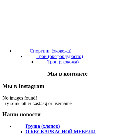
Спортинг (экокожа)
Трон (оксфорд/дюспо)
Трон (экокожа)
Мы в контакте
Мы в Instagram
No images found!
Подпишитесь на нас!
Try some other hashtag or username
Наши новости
Груша (хлопок)
О БЕСКАРКАСНОЙ МЕБЕЛИ