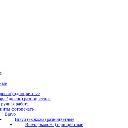
е
ные
/ дюспо) одноцветные
форд / дюспо) разноцветные
ручная работа
инты фотопечать
Bravo
Bravo (экокожа) разноцветные
Bravo (экокожа) одноцветные