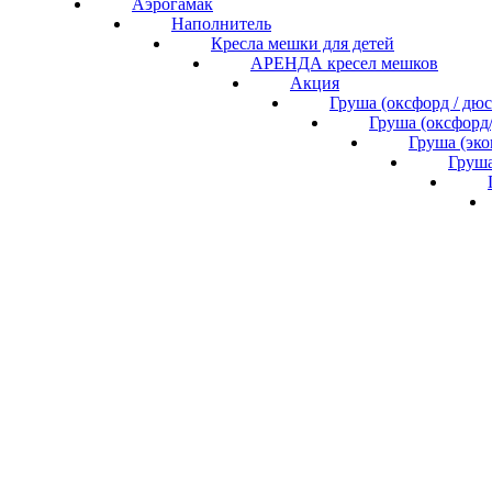
Аэрогамак
Наполнитель
Кресла мешки для детей
АРЕНДА кресел мешков
Акция
Груша (оксфорд / дю
Груша (оксфорд
Груша (эк
Груша