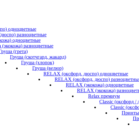
спо) одноцветные
/дюспо) разноцветные
окожа) одноцветные
 (экокожа) разноцветные
Груша (грета)
Груша (скотчгард, жакард)
Груша (хлопок)
Груша (велюр)
RELAX (оксфорд, дюспо) одноцветные
RELAX (оксфорд, дюспо) разноцветны
RELAX (экокожа) одноцветные
RELAX (экокожа) разноцвет
Relax премиум
Classic (оксфорд 
Classic (окс
Принты 
Пр