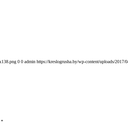
0x138.png
0
0
admin
https://kreslogrusha.by/wp-content/uploads/2017
ы
*