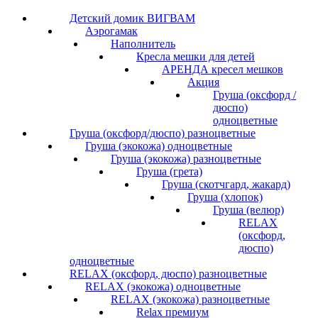
Детский домик ВИГВАМ
Аэрогамак
Наполнитель
Кресла мешки для детей
АРЕНДА кресел мешков
Акция
Груша (оксфорд /
дюспо)
одноцветные
Груша (оксфорд/дюспо) разноцветные
Груша (экокожа) одноцветные
Груша (экокожа) разноцветные
Груша (грета)
Груша (скотчгард, жакард)
Груша (хлопок)
Груша (велюр)
RELAX
(оксфорд,
дюспо)
одноцветные
RELAX (оксфорд, дюспо) разноцветные
RELAX (экокожа) одноцветные
RELAX (экокожа) разноцветные
Relax премиум