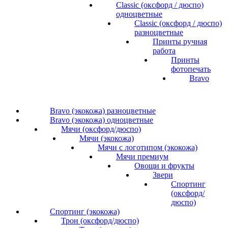
Classic (оксфорд / дюспо)
одноцветные
Classic (оксфорд / дюспо)
разноцветные
Принты ручная
работа
Принты
фотопечать
Bravo
Bravo (экокожа) разноцветные
Bravo (экокожа) одноцветные
Мячи (оксфорд/дюспо)
Мячи (экокожа)
Мячи с логотипом (экокожа)
Мячи премиум
Овощи и фрукты
Звери
Спортинг
(оксфорд/
дюспо)
Спортинг (экокожа)
Трон (оксфорд/дюспо)