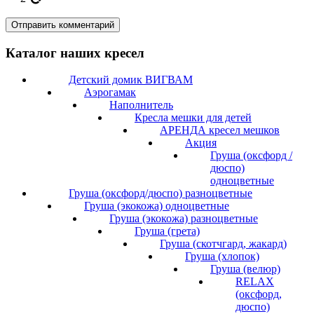
Каталог наших кресел
Детский домик ВИГВАМ
Аэрогамак
Наполнитель
Кресла мешки для детей
АРЕНДА кресел мешков
Акция
Груша (оксфорд /
дюспо)
одноцветные
Груша (оксфорд/дюспо) разноцветные
Груша (экокожа) одноцветные
Груша (экокожа) разноцветные
Груша (грета)
Груша (скотчгард, жакард)
Груша (хлопок)
Груша (велюр)
RELAX
(оксфорд,
дюспо)