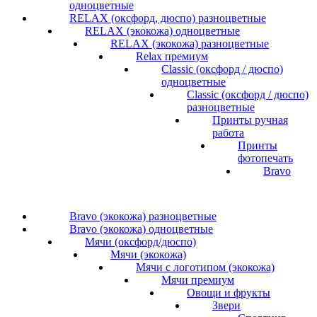
одноцветные
RELAX (оксфорд, дюспо) разноцветные
RELAX (экокожа) одноцветные
RELAX (экокожа) разноцветные
Relax премиум
Classic (оксфорд / дюспо)
одноцветные
Classic (оксфорд / дюспо)
разноцветные
Принты ручная
работа
Принты
фотопечать
Bravo
Bravo (экокожа) разноцветные
Bravo (экокожа) одноцветные
Мячи (оксфорд/дюспо)
Мячи (экокожа)
Мячи с логотипом (экокожа)
Мячи премиум
Овощи и фрукты
Звери