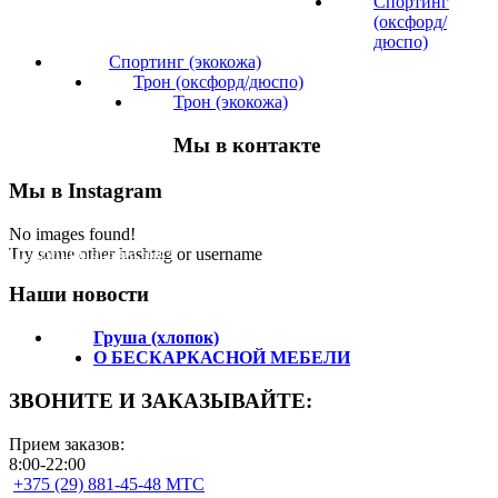
Спортинг
(оксфорд/
дюспо)
Спортинг (экокожа)
Трон (оксфорд/дюспо)
Трон (экокожа)
Мы в контакте
Мы в Instagram
No images found!
Подпишитесь на нас!
Try some other hashtag or username
Наши новости
Груша (хлопок)
О БЕСКАРКАСНОЙ МЕБЕЛИ
ЗВОНИТЕ И ЗАКАЗЫВАЙТЕ:
Прием заказов:
8:00-22:00
+375 (29) 881-45-48 МТС