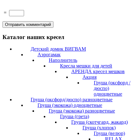
=
Каталог наших кресел
Детский домик ВИГВАМ
Аэрогамак
Наполнитель
Кресла мешки для детей
АРЕНДА кресел мешков
Акция
Груша (оксфорд /
дюспо)
одноцветные
Груша (оксфорд/дюспо) разноцветные
Груша (экокожа) одноцветные
Груша (экокожа) разноцветные
Груша (грета)
Груша (скотчгард, жакард)
Груша (хлопок)
Груша (велюр)
RELAX