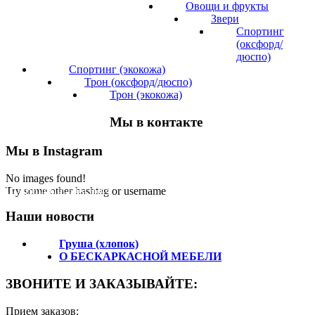
Овощи и фрукты
Звери
Спортинг
(оксфорд/
дюспо)
Спортинг (экокожа)
Трон (оксфорд/дюспо)
Трон (экокожа)
Мы в контакте
Мы в Instagram
No images found!
Подпишитесь на нас!
Try some other hashtag or username
Наши новости
Груша (хлопок)
О БЕСКАРКАСНОЙ МЕБЕЛИ
ЗВОНИТЕ И ЗАКАЗЫВАЙТЕ:
Прием заказов: