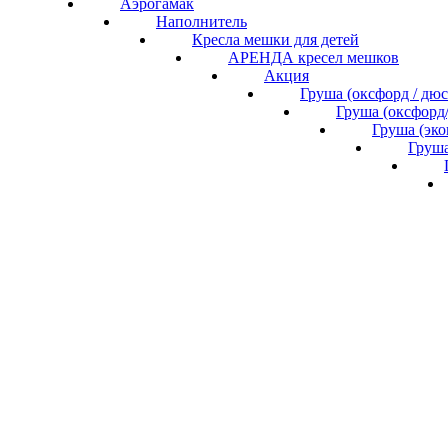
Аэрогамак
Наполнитель
Кресла мешки для детей
АРЕНДА кресел мешков
Акция
Груша (оксфорд / дю
Груша (оксфорд
Груша (эк
Груша