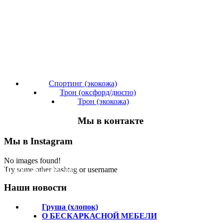
Спортинг (экокожа)
Трон (оксфорд/дюспо)
Трон (экокожа)
Мы в контакте
Мы в Instagram
No images found!
Подпишитесь на нас!
Try some other hashtag or username
Наши новости
Груша (хлопок)
О БЕСКАРКАСНОЙ МЕБЕЛИ