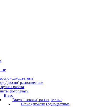
е
ные
/ дюспо) одноцветные
форд / дюспо) разноцветные
ручная работа
инты фотопечать
Bravo
Bravo (экокожа) разноцветные
Bravo (экокожа) одноцветные