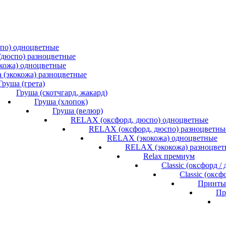
спо) одноцветные
/дюспо) разноцветные
окожа) одноцветные
 (экокожа) разноцветные
Груша (грета)
Груша (скотчгард, жакард)
Груша (хлопок)
Груша (велюр)
RELAX (оксфорд, дюспо) одноцветные
RELAX (оксфорд, дюспо) разноцветны
RELAX (экокожа) одноцветные
RELAX (экокожа) разноцвет
Relax премиум
Classic (оксфорд 
Classic (окс
Принты 
Пр