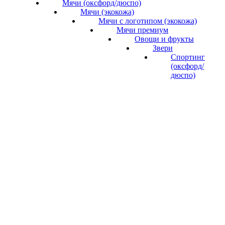
Мячи (оксфорд/дюспо)
Мячи (экокожа)
Мячи с логотипом (экокожа)
Мячи премиум
Овощи и фрукты
Звери
Спортинг
(оксфорд/
дюспо)