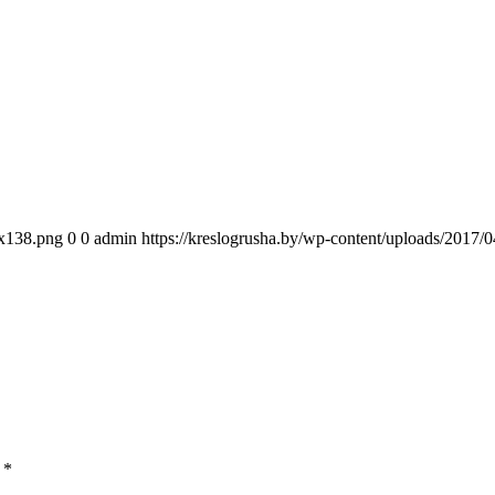
0x138.png
0
0
admin
https://kreslogrusha.by/wp-content/uploads/2017
ы
*