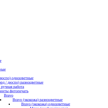
е
ные
/ дюспо) одноцветные
форд / дюспо) разноцветные
ручная работа
инты фотопечать
Bravo
Bravo (экокожа) разноцветные
Bravo (экокожа) одноцветные