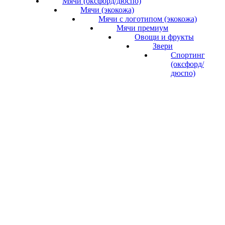
Мячи (оксфорд/дюспо)
Мячи (экокожа)
Мячи с логотипом (экокожа)
Мячи премиум
Овощи и фрукты
Звери
Спортинг
(оксфорд/
дюспо)