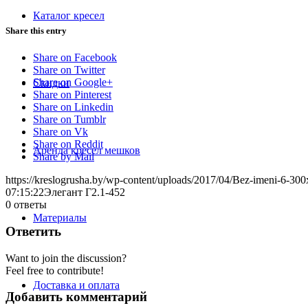
Каталог кресел
Share this entry
Share on Facebook
Share on Twitter
Share on Google+
Скидки
Share on Pinterest
Share on Linkedin
Share on Tumblr
Share on Vk
Share on Reddit
Аренда кресел мешков
Share by Mail
https://kreslogrusha.by/wp-content/uploads/2017/04/Bez-imeni-6-30
07:15:22
Элегант Г2.1-452
0
ответы
Материалы
Ответить
Want to join the discussion?
Feel free to contribute!
Доставка и оплата
Добавить комментарий