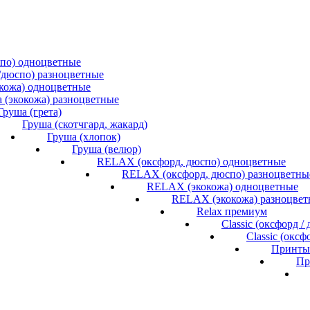
спо) одноцветные
/дюспо) разноцветные
окожа) одноцветные
 (экокожа) разноцветные
Груша (грета)
Груша (скотчгард, жакард)
Груша (хлопок)
Груша (велюр)
RELAX (оксфорд, дюспо) одноцветные
RELAX (оксфорд, дюспо) разноцветны
RELAX (экокожа) одноцветные
RELAX (экокожа) разноцвет
Relax премиум
Classic (оксфорд 
Classic (окс
Принты 
Пр