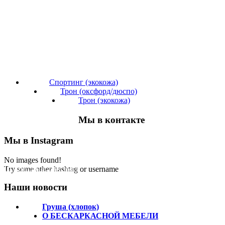
Спортинг (экокожа)
Трон (оксфорд/дюспо)
Трон (экокожа)
Мы в контакте
Мы в Instagram
No images found!
Подпишитесь на нас!
Try some other hashtag or username
Наши новости
Груша (хлопок)
О БЕСКАРКАСНОЙ МЕБЕЛИ