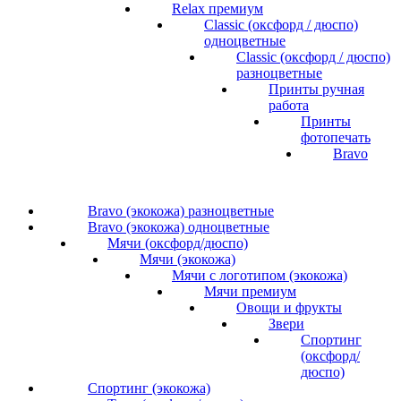
Relax премиум
Classic (оксфорд / дюспо)
одноцветные
Classic (оксфорд / дюспо)
разноцветные
Принты ручная
работа
Принты
фотопечать
Bravo
Bravo (экокожа) разноцветные
Bravo (экокожа) одноцветные
Мячи (оксфорд/дюспо)
Мячи (экокожа)
Мячи с логотипом (экокожа)
Мячи премиум
Овощи и фрукты
Звери
Спортинг
(оксфорд/
дюспо)
Спортинг (экокожа)