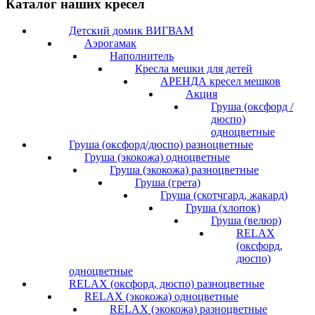
Каталог наших кресел
Детский домик ВИГВАМ
Аэрогамак
Наполнитель
Кресла мешки для детей
АРЕНДА кресел мешков
Акция
Груша (оксфорд /
дюспо)
одноцветные
Груша (оксфорд/дюспо) разноцветные
Груша (экокожа) одноцветные
Груша (экокожа) разноцветные
Груша (грета)
Груша (скотчгард, жакард)
Груша (хлопок)
Груша (велюр)
RELAX
(оксфорд,
дюспо)
одноцветные
RELAX (оксфорд, дюспо) разноцветные
RELAX (экокожа) одноцветные
RELAX (экокожа) разноцветные