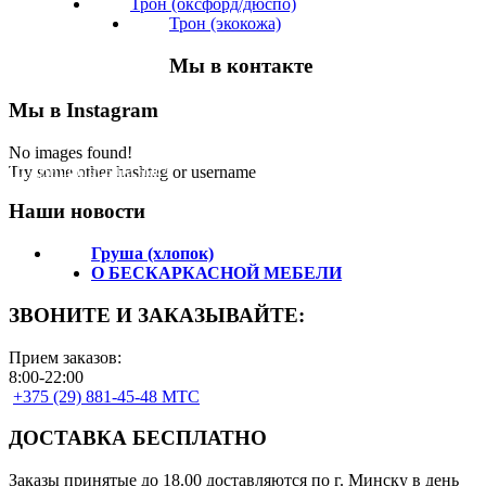
Трон (оксфорд/дюспо)
Трон (экокожа)
Мы в контакте
Мы в Instagram
No images found!
Подпишитесь на нас!
Try some other hashtag or username
Наши новости
Груша (хлопок)
О БЕСКАРКАСНОЙ МЕБЕЛИ
ЗВОНИТЕ И ЗАКАЗЫВАЙТЕ:
Прием заказов:
8:00-22:00
+375 (29) 881-45-48 МТС
ДОСТАВКА БЕСПЛАТНО
Заказы принятые до 18.00 доставляются по г. Минску в день