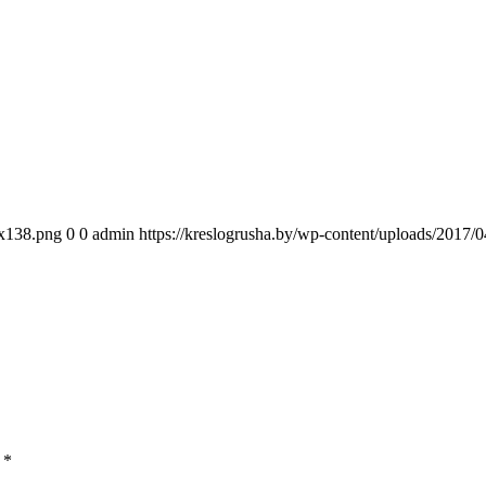
0x138.png
0
0
admin
https://kreslogrusha.by/wp-content/uploads/2017
ы
*