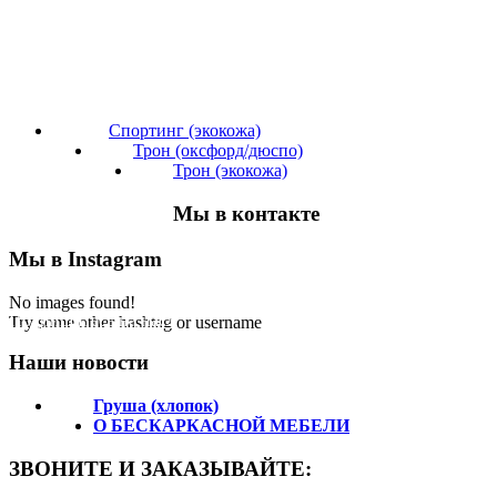
Спортинг (экокожа)
Трон (оксфорд/дюспо)
Трон (экокожа)
Мы в контакте
Мы в Instagram
No images found!
Подпишитесь на нас!
Try some other hashtag or username
Наши новости
Груша (хлопок)
О БЕСКАРКАСНОЙ МЕБЕЛИ
ЗВОНИТЕ И ЗАКАЗЫВАЙТЕ: