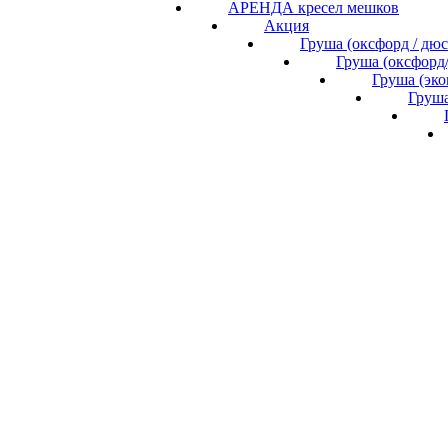
АРЕНДА кресел мешков
Акция
Груша (оксфорд / дю
Груша (оксфорд
Груша (эк
Груша