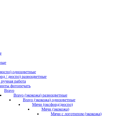
е
ные
/ дюспо) одноцветные
форд / дюспо) разноцветные
ручная работа
инты фотопечать
Bravo
Bravo (экокожа) разноцветные
Bravo (экокожа) одноцветные
Мячи (оксфорд/дюспо)
Мячи (экокожа)
Мячи с логотипом (экокожа)