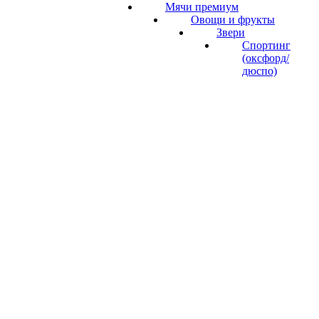
Мячи премиум
Овощи и фрукты
Звери
Спортинг
(оксфорд/
дюспо)