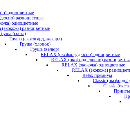
спо) одноцветные
/дюспо) разноцветные
окожа) одноцветные
 (экокожа) разноцветные
Груша (грета)
Груша (скотчгард, жакард)
Груша (хлопок)
Груша (велюр)
RELAX (оксфорд, дюспо) одноцветные
RELAX (оксфорд, дюспо) разноцветны
RELAX (экокожа) одноцветные
RELAX (экокожа) разноцвет
Relax премиум
Classic (оксфорд 
Classic (окс
Принты 
Пр