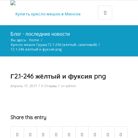
Блог - последние новости
Вы здесь:
Home
/
Кресло мешок Груша Г2.1-256 (жёлтый, салатовый)
/
Г2.1-246 жёлтый и фуксия png
Г2.1-246 жёлтый и фуксия png
/
/
Апрель 17, 2017
0 Отзывы
от
admin
Share this entry