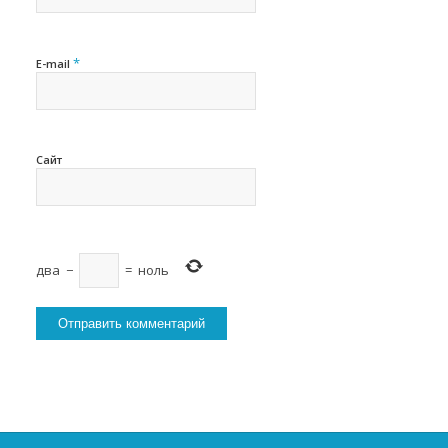
*
E-mail
Сайт
два
−
=
ноль