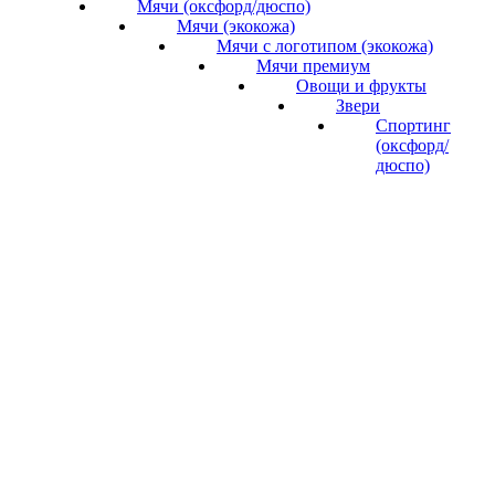
Мячи (оксфорд/дюспо)
Мячи (экокожа)
Мячи с логотипом (экокожа)
Мячи премиум
Овощи и фрукты
Звери
Спортинг
(оксфорд/
дюспо)