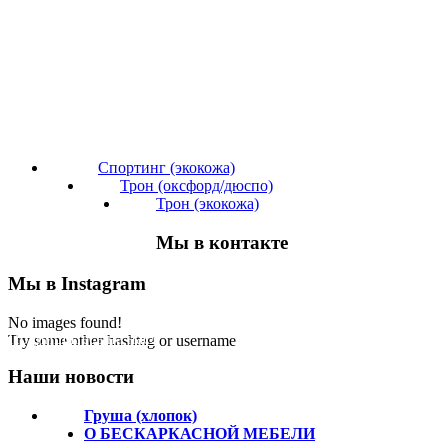
Спортинг (экокожа)
Трон (оксфорд/дюспо)
Трон (экокожа)
Мы в контакте
Мы в Instagram
No images found!
Подпишитесь на нас!
Try some other hashtag or username
Наши новости
Груша (хлопок)
О БЕСКАРКАСНОЙ МЕБЕЛИ