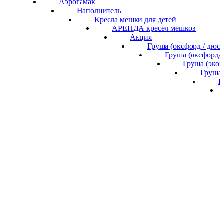
Аэрогамак
Наполнитель
Кресла мешки для детей
АРЕНДА кресел мешков
Акция
Груша (оксфорд / дю
Груша (оксфорд
Груша (эк
Груша