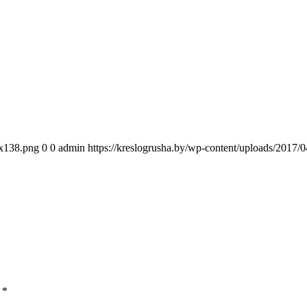
0x138.png
0
0
admin
https://kreslogrusha.by/wp-content/uploads/2017
ы
*