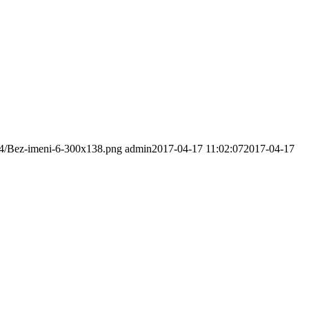
/04/Bez-imeni-6-300x138.png
admin
2017-04-17 11:02:07
2017-04-17