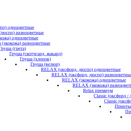
спо) одноцветные
/дюспо) разноцветные
окожа) одноцветные
 (экокожа) разноцветные
Груша (грета)
Груша (скотчгард, жакард)
Груша (хлопок)
Груша (велюр)
RELAX (оксфорд, дюспо) одноцветные
RELAX (оксфорд, дюспо) разноцветны
RELAX (экокожа) одноцветные
RELAX (экокожа) разноцвет
Relax премиум
Classic (оксфорд 
Classic (окс
Принты 
Пр