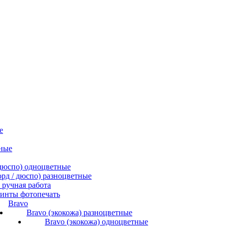
е
ные
/ дюспо) одноцветные
форд / дюспо) разноцветные
ручная работа
инты фотопечать
Bravo
Bravo (экокожа) разноцветные
Bravo (экокожа) одноцветные