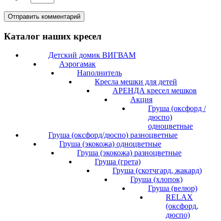
Каталог наших кресел
Детский домик ВИГВАМ
Аэрогамак
Наполнитель
Кресла мешки для детей
АРЕНДА кресел мешков
Акция
Груша (оксфорд /
дюспо)
одноцветные
Груша (оксфорд/дюспо) разноцветные
Груша (экокожа) одноцветные
Груша (экокожа) разноцветные
Груша (грета)
Груша (скотчгард, жакард)
Груша (хлопок)
Груша (велюр)
RELAX
(оксфорд,
дюспо)