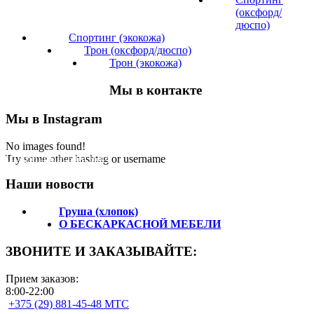
(оксфорд/
дюспо)
Спортинг (экокожа)
Трон (оксфорд/дюспо)
Трон (экокожа)
Мы в контакте
Мы в Instagram
No images found!
Подпишитесь на нас!
Try some other hashtag or username
Наши новости
Груша (хлопок)
О БЕСКАРКАСНОЙ МЕБЕЛИ
ЗВОНИТЕ И ЗАКАЗЫВАЙТЕ:
Прием заказов:
8:00-22:00
+375 (29) 881-45-48 МТС