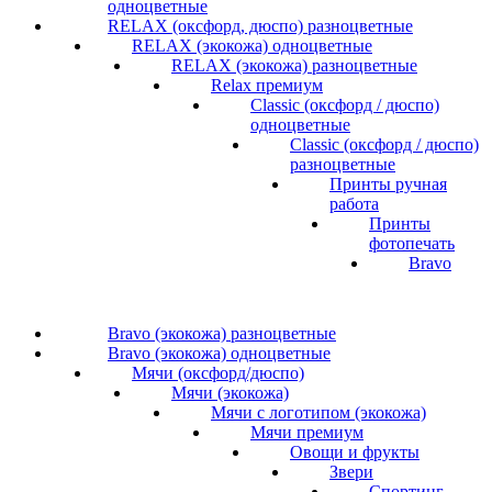
одноцветные
RELAX (оксфорд, дюспо) разноцветные
RELAX (экокожа) одноцветные
RELAX (экокожа) разноцветные
Relax премиум
Classic (оксфорд / дюспо)
одноцветные
Classic (оксфорд / дюспо)
разноцветные
Принты ручная
работа
Принты
фотопечать
Bravo
Bravo (экокожа) разноцветные
Bravo (экокожа) одноцветные
Мячи (оксфорд/дюспо)
Мячи (экокожа)
Мячи с логотипом (экокожа)
Мячи премиум
Овощи и фрукты
Звери
Спортинг