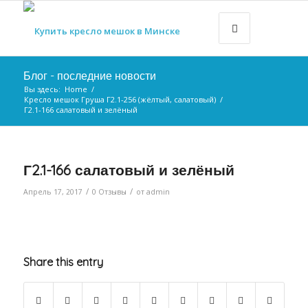
Блог - последние новости
Вы здесь:
Home
/
Кресло мешок Груша Г2.1-256 (жёлтый, салатовый)
/
Г2.1-166 салатовый и зелёный
Г2.1-166 салатовый и зелёный
/
/
Апрель 17, 2017
0 Отзывы
от
admin
Share this entry