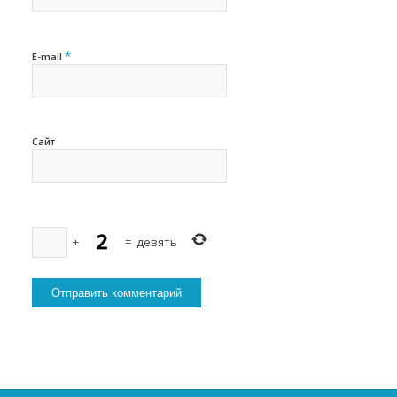
*
E-mail
Сайт
+
=
девять