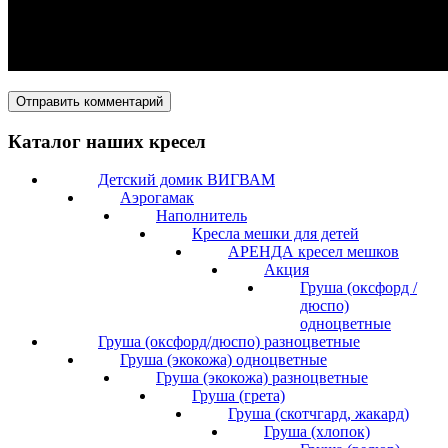
Каталог наших кресел
Детский домик ВИГВАМ
Аэрогамак
Наполнитель
Кресла мешки для детей
АРЕНДА кресел мешков
Акция
Груша (оксфорд /
дюспо)
одноцветные
Груша (оксфорд/дюспо) разноцветные
Груша (экокожа) одноцветные
Груша (экокожа) разноцветные
Груша (грета)
Груша (скотчгард, жакард)
Груша (хлопок)