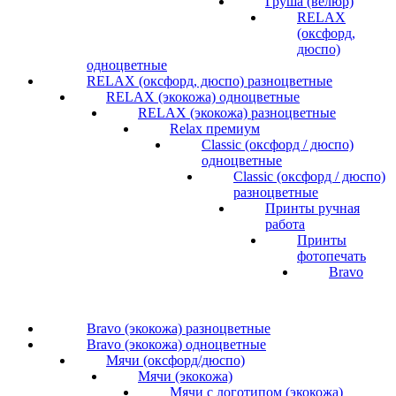
Груша (велюр)
RELAX
(оксфорд,
дюспо)
одноцветные
RELAX (оксфорд, дюспо) разноцветные
RELAX (экокожа) одноцветные
RELAX (экокожа) разноцветные
Relax премиум
Classic (оксфорд / дюспо)
одноцветные
Classic (оксфорд / дюспо)
разноцветные
Принты ручная
работа
Принты
фотопечать
Bravo
Bravo (экокожа) разноцветные
Bravo (экокожа) одноцветные
Мячи (оксфорд/дюспо)
Мячи (экокожа)
Мячи с логотипом (экокожа)