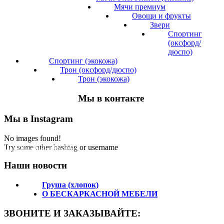
Мячи премиум
Овощи и фрукты
Звери
Спортинг
(оксфорд/
дюспо)
Спортинг (экокожа)
Трон (оксфорд/дюспо)
Трон (экокожа)
Мы в контакте
Мы в Instagram
No images found!
Подпишитесь на нас!
Try some other hashtag or username
Наши новости
Груша (хлопок)
О БЕСКАРКАСНОЙ МЕБЕЛИ
ЗВОНИТЕ И ЗАКАЗЫВАЙТЕ: