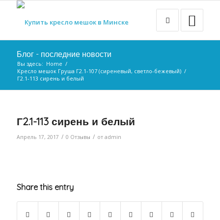
Блог - последние новости
Вы здесь:
Home
/
Кресло мешок Груша Г2.1-107 (сиреневый, светло-бежевый)
/
Г2.1-113 сирень и белый
Г2.1-113 сирень и белый
/
/
Апрель 17, 2017
0 Отзывы
от
admin
Share this entry