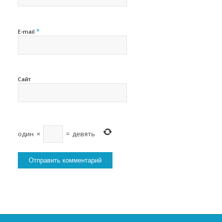
*
E-mail
Сайт
один
×
=
девять