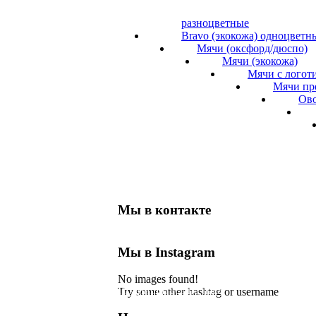
разноцветные
Bravo (экокожа) одноцветн
Мячи (оксфорд/дюспо)
Мячи (экокожа)
Мячи с логот
Мячи пр
Ов
Мы в контакте
Мы в Instagram
No images found!
Подпишитесь на нас!
Try some other hashtag or username