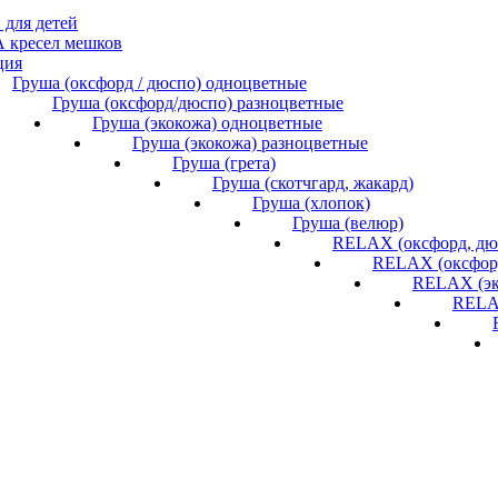
 для детей
кресел мешков
ция
Груша (оксфорд / дюспо) одноцветные
Груша (оксфорд/дюспо) разноцветные
Груша (экокожа) одноцветные
Груша (экокожа) разноцветные
Груша (грета)
Груша (скотчгард, жакард)
Груша (хлопок)
Груша (велюр)
RELAX (оксфорд, дю
RELAX (оксфорд
RELAX (эк
RELAX