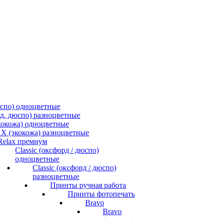
спо) одноцветные
, дюспо) разноцветные
окожа) одноцветные
 (экокожа) разноцветные
Relax премиум
Classic (оксфорд / дюспо)
одноцветные
Classic (оксфорд / дюспо)
разноцветные
Принты ручная работа
Принты фотопечать
Bravo
Bravo