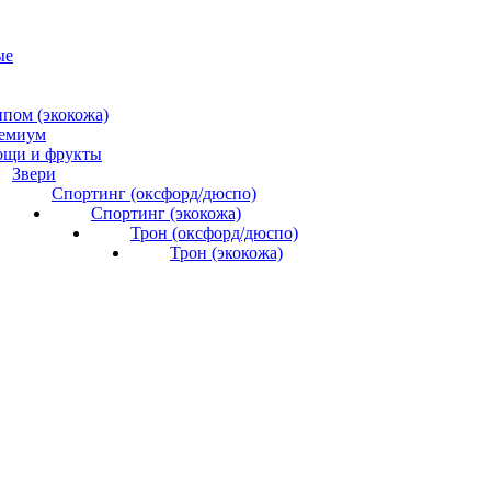
ые
ипом (экокожа)
емиум
ощи и фрукты
Звери
Спортинг (оксфорд/дюспо)
Спортинг (экокожа)
Трон (оксфорд/дюспо)
Трон (экокожа)