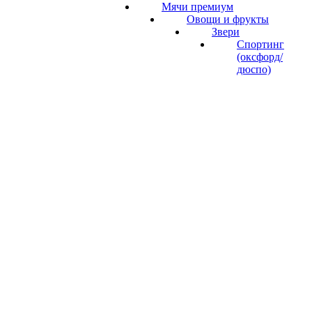
Мячи премиум
Овощи и фрукты
Звери
Спортинг
(оксфорд/
дюспо)