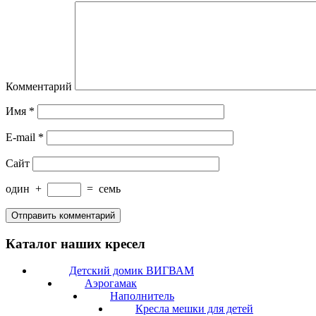
Комментарий
Имя
*
E-mail
*
Сайт
один
+
=
семь
Каталог наших кресел
Детский домик ВИГВАМ
Аэрогамак
Наполнитель
Кресла мешки для детей