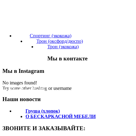
Спортинг (экокожа)
Трон (оксфорд/дюспо)
Трон (экокожа)
Мы в контакте
Мы в Instagram
No images found!
Подпишитесь на нас!
Try some other hashtag or username
Наши новости
Груша (хлопок)
О БЕСКАРКАСНОЙ МЕБЕЛИ
ЗВОНИТЕ И ЗАКАЗЫВАЙТЕ: