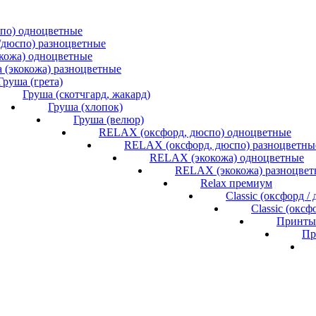
спо) одноцветные
/дюспо) разноцветные
окожа) одноцветные
 (экокожа) разноцветные
Груша (грета)
Груша (скотчгард, жакард)
Груша (хлопок)
Груша (велюр)
RELAX (оксфорд, дюспо) одноцветные
RELAX (оксфорд, дюспо) разноцветны
RELAX (экокожа) одноцветные
RELAX (экокожа) разноцвет
Relax премиум
Classic (оксфорд 
Classic (окс
Принты 
Пр