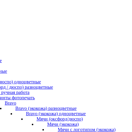
е
ные
/ дюспо) одноцветные
форд / дюспо) разноцветные
ручная работа
инты фотопечать
Bravo
Bravo (экокожа) разноцветные
Bravo (экокожа) одноцветные
Мячи (оксфорд/дюспо)
Мячи (экокожа)
Мячи с логотипом (экокожа)