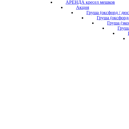
АРЕНДА кресел мешков
Акция
Груша (оксфорд / дю
Груша (оксфорд
Груша (эк
Груша