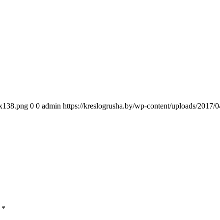
0x138.png
0
0
admin
https://kreslogrusha.by/wp-content/uploads/2017
ы
*