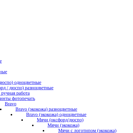
е
ные
/ дюспо) одноцветные
форд / дюспо) разноцветные
ручная работа
инты фотопечать
Bravo
Bravo (экокожа) разноцветные
Bravo (экокожа) одноцветные
Мячи (оксфорд/дюспо)
Мячи (экокожа)
Мячи с логотипом (экокожа)