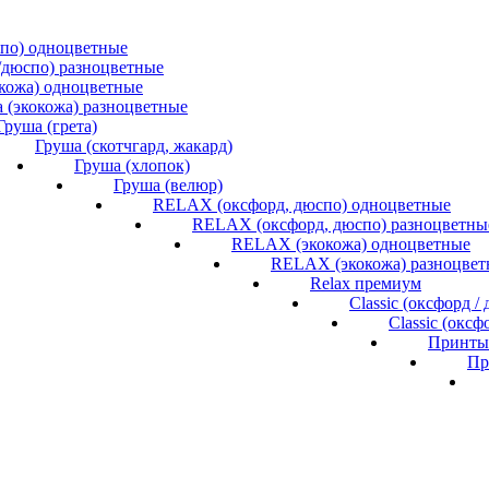
спо) одноцветные
/дюспо) разноцветные
окожа) одноцветные
 (экокожа) разноцветные
Груша (грета)
Груша (скотчгард, жакард)
Груша (хлопок)
Груша (велюр)
RELAX (оксфорд, дюспо) одноцветные
RELAX (оксфорд, дюспо) разноцветны
RELAX (экокожа) одноцветные
RELAX (экокожа) разноцвет
Relax премиум
Classic (оксфорд 
Classic (окс
Принты 
Пр