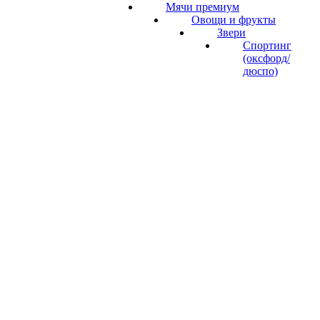
Мячи премиум
Овощи и фрукты
Звери
Спортинг
(оксфорд/
дюспо)