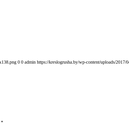
0x138.png
0
0
admin
https://kreslogrusha.by/wp-content/uploads/2017
ы
*