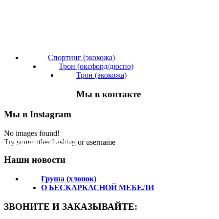
Спортинг (экокожа)
Трон (оксфорд/дюспо)
Трон (экокожа)
Мы в контакте
Мы в Instagram
No images found!
Подпишитесь на нас!
Try some other hashtag or username
Наши новости
Груша (хлопок)
О БЕСКАРКАСНОЙ МЕБЕЛИ
ЗВОНИТЕ И ЗАКАЗЫВАЙТЕ: