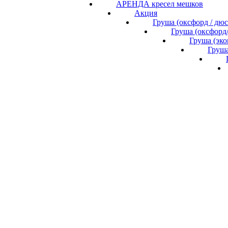
АРЕНДА кресел мешков
Акция
Груша (оксфорд / дю
Груша (оксфорд
Груша (эк
Груша