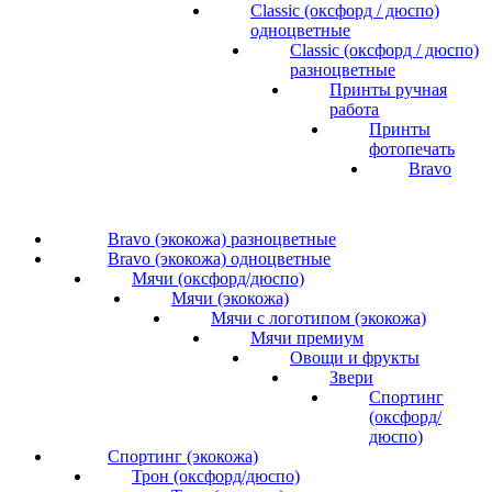
Classic (оксфорд / дюспо)
одноцветные
Classic (оксфорд / дюспо)
разноцветные
Принты ручная
работа
Принты
фотопечать
Bravo
Bravo (экокожа) разноцветные
Bravo (экокожа) одноцветные
Мячи (оксфорд/дюспо)
Мячи (экокожа)
Мячи с логотипом (экокожа)
Мячи премиум
Овощи и фрукты
Звери
Спортинг
(оксфорд/
дюспо)
Спортинг (экокожа)
Трон (оксфорд/дюспо)