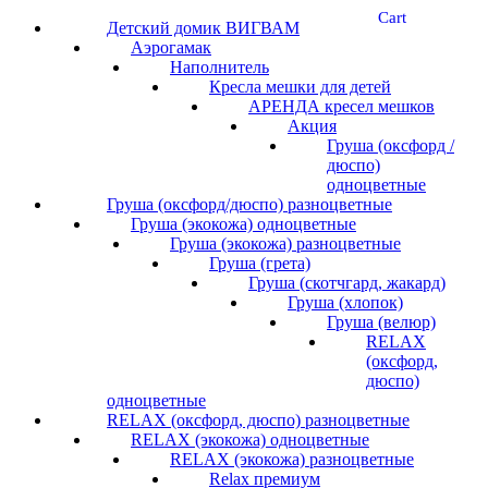
Cart
Детский домик ВИГВАМ
Аэрогамак
Наполнитель
Кресла мешки для детей
АРЕНДА кресел мешков
Акция
Груша (оксфорд /
дюспо)
одноцветные
Груша (оксфорд/дюспо) разноцветные
Груша (экокожа) одноцветные
Груша (экокожа) разноцветные
Груша (грета)
Груша (скотчгард, жакард)
Груша (хлопок)
Груша (велюр)
RELAX
(оксфорд,
дюспо)
одноцветные
RELAX (оксфорд, дюспо) разноцветные
RELAX (экокожа) одноцветные
RELAX (экокожа) разноцветные
Relax премиум