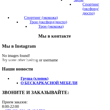
Спортинг
(оксфорд/
дюспо)
Спортинг (экокожа)
Трон (оксфорд/дюспо)
Трон (экокожа)
Мы в контакте
Мы в Instagram
No images found!
Подпишитесь на нас!
Try some other hashtag or username
Наши новости
Груша (хлопок)
О БЕСКАРКАСНОЙ МЕБЕЛИ
ЗВОНИТЕ И ЗАКАЗЫВАЙТЕ:
Прием заказов:
8:00-22:00