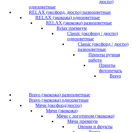
дюспо)
одноцветные
RELAX (оксфорд, дюспо) разноцветные
RELAX (экокожа) одноцветные
RELAX (экокожа) разноцветные
Relax премиум
Classic (оксфорд / дюспо)
одноцветные
Classic (оксфорд / дюспо)
разноцветные
Принты ручная
работа
Принты
фотопечать
Bravo
Bravo (экокожа) разноцветные
Bravo (экокожа) одноцветные
Мячи (оксфорд/дюспо)
Мячи (экокожа)
Мячи с логотипом (экокожа)
Мячи премиум
Овощи и фрукты
Звери