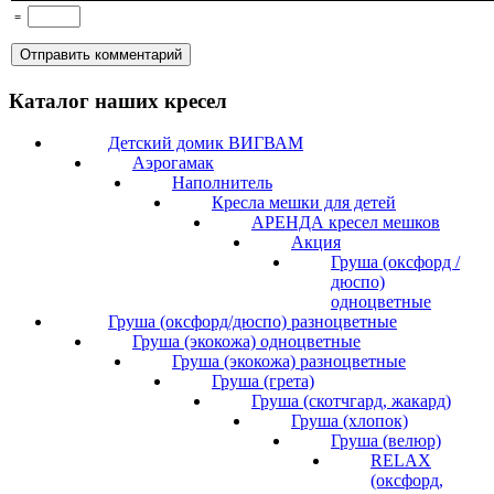
=
Каталог наших кресел
Детский домик ВИГВАМ
Аэрогамак
Наполнитель
Кресла мешки для детей
АРЕНДА кресел мешков
Акция
Груша (оксфорд /
дюспо)
одноцветные
Груша (оксфорд/дюспо) разноцветные
Груша (экокожа) одноцветные
Груша (экокожа) разноцветные
Груша (грета)
Груша (скотчгард, жакард)
Груша (хлопок)
Груша (велюр)
RELAX
(оксфорд,