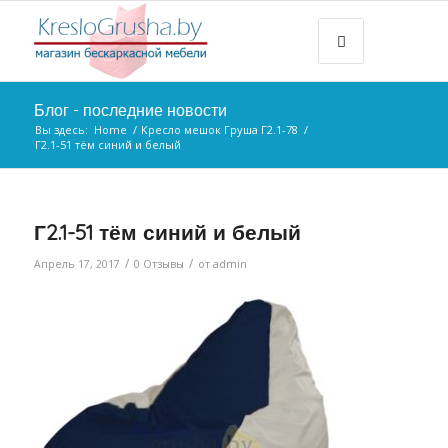
Блог - последние новости
Вы здесь:
Home
/
Кресло мешок Груша Г2.1-78
/
Г2.1-51 тём синий и белый
Г2.1-51 тём синий и белый
/
/
Апрель 17, 2017
0 Отзывы
от
admin